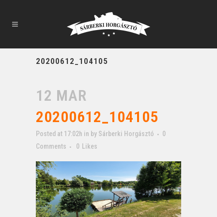
20200612_104105
12 MAR
20200612_104105
Posted at 17:02h
in
by
Sárberki Horgásztó
0
Comments
0
Likes