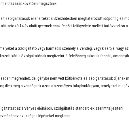
tént elutazását követően megszűnik.
elt szolgáltatások ellenértékét a Szerződésben meghatározott időpontig és mó
alá tartozó 14 év alatti gyermek csak felnőtt felügyelete mellett tartózkodjon a
melyeket a Szolgáltató vagy harmadik személy a Vendég, vagy kísérője, vagy az
kozott kárt a Szolgáltatónak megfizetni. E felelősség akkor is fennáll, amennyi
ésben megrendelt, de igénybe nem vett kötbérköteles szolgáltatások díjának
gjog illeti meg a vendégnek azon a személyes tulajdontárgyain, amelyeket magáva
áltatást az érvényes előírások, szolgáltatás standard-ek szerint teljesíteni
 kezeléséhez szükséges lépéseket megtenni.