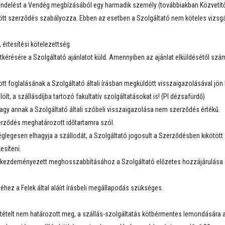
ndelést a Vendég megbízásából egy harmadik személy (továbbiakban Közvetítő)
ötött szerződés szabályozza. Ebben az esetben a Szolgáltató nem köteles vizsg
 értesítési kötelezettség
kérésére a Szolgáltató ajánlatot küld. Amennyiben az ajánlat elküldésétől szám
t foglalásának a Szolgáltató általi írásban megküldött visszaigazolásával jön
lt, a szállásdíjba tartozó fakultatív szolgáltatásokat is! (Pl dézsafürdő)
gy annak a Szolgáltató általi szóbeli visszaigazolása nem szerződés értékű.
zerződés meghatározott időtartamra szól.
legesen elhagyja a szállodát, a Szolgáltató jogosult a Szerződésben kikötött szo
esíteni.
l kezdeményezett meghosszabbításához a Szolgáltató előzetes hozzájárulása s
ez a Felek által aláírt írásbeli megállapodás szükséges.
tételt nem határozott meg, a szállás-szolgáltatás kötbérmentes lemondására az