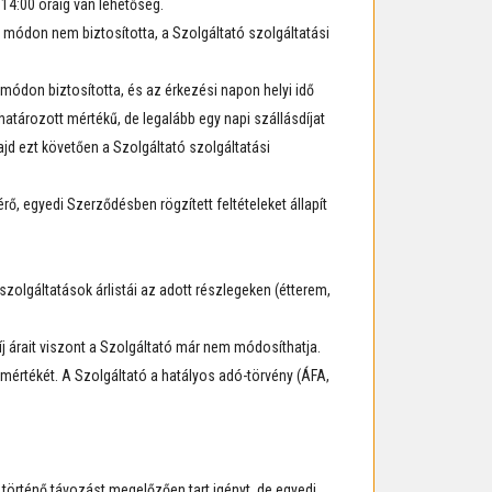
14:00 óráig van lehetőség.
t módon nem biztosította, a Szolgáltató szolgáltatási
 módon biztosította, és az érkezési napon helyi idő
atározott mértékű, de legalább egy napi szállásdíjat
ajd ezt követően a Szolgáltató szolgáltatási
rő, egyedi Szerződésben rögzített feltételeket állapít
zolgáltatások árlistái az adott részlegeken (étterem,
íj árait viszont a Szolgáltató már nem módosíthatja.
t mértékét. A Szolgáltató a hatályos adó-törvény (ÁFA,
 történő távozást megelőzően tart igényt, de egyedi