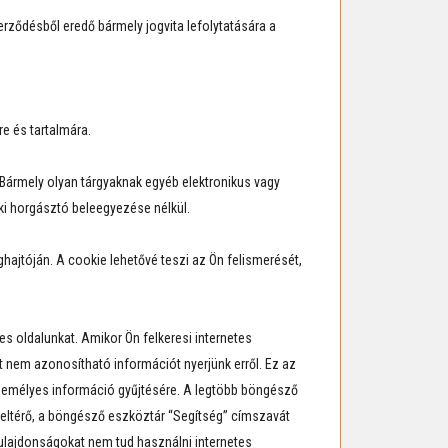
erződésből eredő bármely jogvita lefolytatására a
e és tartalmára.
 Bármely olyan tárgyaknak egyéb elektronikus vagy
ki horgásztó beleegyezése nélkül.
ajtóján. A cookie lehetővé teszi az Ön felismerését,
es oldalunkat. Amikor Ön felkeresi internetes
int nem azonosítható információt nyerjünk erről. Ez az
 személyes információ gyűjtésére. A legtöbb böngésző
 eltérő, a böngésző eszköztár “Segítség” címszavát
tulajdonságokat nem tud használni internetes