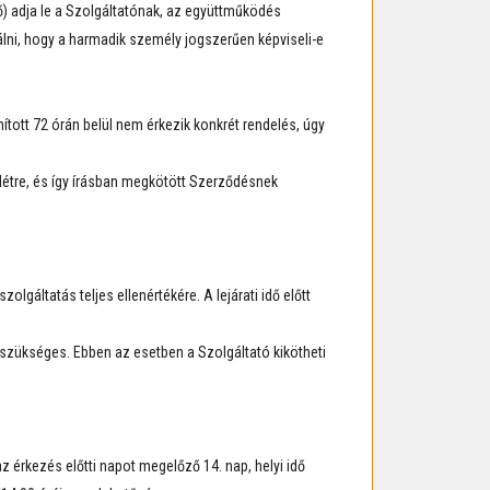
 adja le a Szolgáltatónak, az együttműködés
álni, hogy a harmadik személy jogszerűen képviseli-e
ított 72 órán belül nem érkezik konkrét rendelés, úgy
 létre, és így írásban megkötött Szerződésnek
lgáltatás teljes ellenértékére. A lejárati idő előtt
zükséges. Ebben az esetben a Szolgáltató kikötheti
 érkezés előtti napot megelőző 14. nap, helyi idő