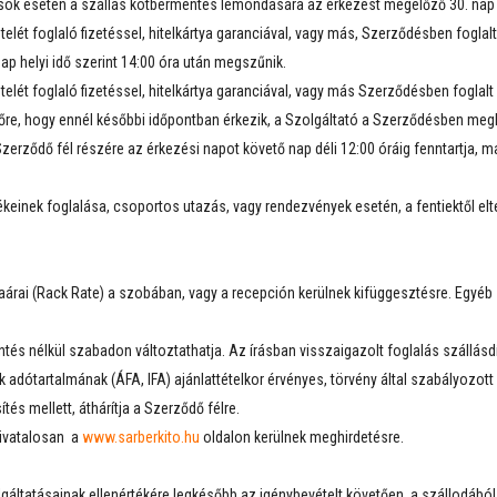
alások esetén a szállás kötbérmentes lemondására az érkezést megelőző 30. nap 
elét foglaló fizetéssel, hitelkártya garanciával, vagy más, Szerződésben foglal
ap helyi idő szerint 14:00 óra után megszűnik.
elét foglaló fizetéssel, hitelkártya garanciával, vagy más Szerződésben foglalt
lőre, hogy ennél későbbi időpontban érkezik, a Szolgáltató a Szerződésben megh
zerződő fél részére az érkezési napot követő nap déli 12:00 óráig fenntartja, m
keinek foglalása, csoportos utazás, vagy rendezvények esetén, a fentiektől elté
árai (Rack Rate) a szobában, vagy a recepción kerülnek kifüggesztésre. Egyéb s
entés nélkül szabadon változtathatja. Az írásban visszaigazolt foglalás szállásd
k adótartalmának (ÁFA, IFA) ajánlattételkor érvényes, törvény által szabályozot
tés mellett, áthárítja a Szerződő félre.
hivatalosan a
www.sarberkito.hu
oldalon kerülnek meghirdetésre.
olgáltatásainak ellenértékére legkésőbb az igénybevételt követően, a szállodából