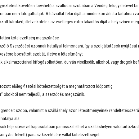
 egyeztetést követően bevihető a szállodai szobában a Vendég felügyeletével ta
ban nem látogathatják. A háziállat felár díját a mindenkori árlista tartalmazza
ozott károkért, illetve köteles az esetleges extra takarítás díját a helyszínen meg
áltatási kötelezettség megszűnése
 szóló Szerződést azonnali hatállyal felmondani, így a szolgáltatások nyújtását
zésre bocsátott szobát, illetve a létesítményt
 alkalmazottaival kifogásolhatóan, durván viselkedik, alkohol, vagy drogok befo
ozott előleg-fizetési kötelezettségét a meghatározott időpontig
r” okokból nem teljesül, a szerződés megszűnik.
grendelt szoba, valamint a szálláshely azon létesítményeinek rendeltetésszer
hatálya alá.
tások teljesítésével kapcsolatban panasszal élhet a szálláshelyen való tartózko
őkönyvbe felvett) panasz kezelésére vállal kötelezettséget.