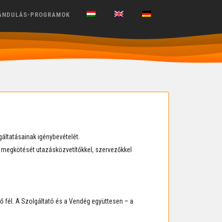
ÁNDULÁS-PROGRAMOK
áltatásainak igénybevételét.
ok megkötését utazásközvetítőkkel, szervezőkkel
 fél. A Szolgáltató és a Vendég együttesen – a