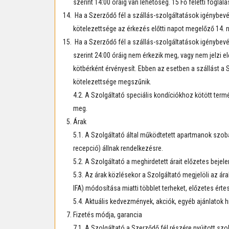
szerint 14:00 óráig van lehetőség. 15 Fő feletti fogl
Ha a Szerződő fél a szállás-szolgáltatások igénybevét
kötelezettsége az érkezés előtti napot megelőző 14. n
Ha a Szerződő fél a szállás-szolgáltatások igénybevét
szerint 24:00 óráig nem érkezik meg, vagy nem jelzi e
kötbérként érvényesít. Ebben az esetben a szállást a S
kötelezettsége megszűnik.
4.2. A Szolgáltató speciális kondíciókhoz kötött termé
meg.
Árak
5.1. A Szolgáltató által működtetett apartmanok szoba
recepció) állnak rendelkezésre.
5.2. A Szolgáltató a meghirdetett árait előzetes bejel
5.3. Az árak közlésekor a Szolgáltató megjelöli az ára
IFA) módosítása miatti többlet terheket, előzetes értesí
5.4. Aktuális kedvezmények, akciók, egyéb ajánlatok 
Fizetés módja, garancia
7.1. A Szolgáltató a Szerződő fél részére nyújtott sz