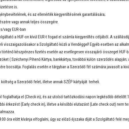
zetésre is.
génybevételének, és az ellenérték kiegyenlítésének garantálására;
részére vagy annak teljes összegére.
 és/vagy EUR-ban
lgáltató a HUF-on kívül EUR-t fogad el számla kiegyenlítés céljából. A szállásdí
ásbeli visszaigazolásakor a Szolgáltató közli a Vendéggel! Egyéb esetben az alka
történő készpénzes fizetés esetén az esetlegesen visszajáró összeget HUF-ban 
öket ( Széchenyi Pihenő Kártya, bankkártya, továbbá külön szerződés alapján; a
ésére bocsátja. Foglalás esetén e tárgyban a Szerződő fél számára javasolt a ki
öltség a Szerződő felet, illetve annak SZÉP kártyáját terheli.
foglalhatja el (Check in), és az utolsó tartózkodási napon legkésőbb délelőtt 1
i érkezést (Early check in), illetve a későbbi elutazást (Late check out) nem t
rtalmazza.
0 óra előtt kívánja elfoglalni, úgy az előző éjszaka díját a Szolgáltató felé meg 