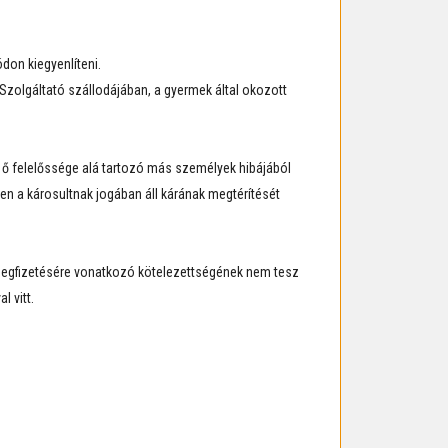
don kiegyenlíteni.
 Szolgáltató szállodájában, a gyermek által okozott
 ő felelőssége alá tartozó más személyek hibájából
ben a károsultnak jogában áll kárának megtérítését
 megfizetésére vonatkozó kötelezettségének nem tesz
l vitt.