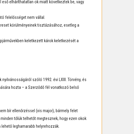
eső elháríthatatlan ok miatt következtek be, vagy
ató felelősséget nem vállal.
káreset körülményeinek tisztázásához, esetleg a
gépjárművekben keletkezett károk keletkezését a
nyilvánosságáról szóló 1992. évi LXIII. Törvény, és
ására hozta – a Szerződő fél vonatkozó belső
em bír ellenőrzéssel (vis major), bármely felet
gy minden tőlük telhetőt megtesznek, hogy ezen okok
 a lehető leghamarabb helyrehozzák.