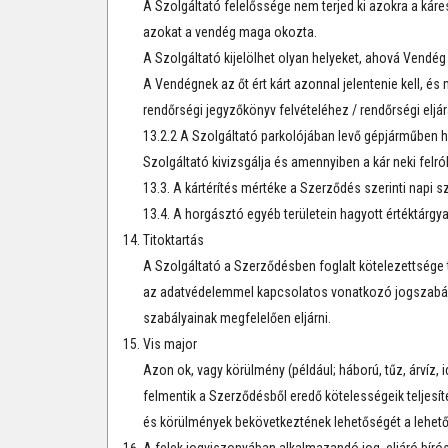
A Szolgáltató felelőssége nem terjed ki azokra a káre
azokat a vendég maga okozta.
A Szolgáltató kijelölhet olyan helyeket, ahová Vendég 
A Vendégnek az őt ért kárt azonnal jelentenie kell, é
rendőrségi jegyzőkönyv felvételéhez / rendőrségi elj
13.2.2 A Szolgáltató parkolójában levő gépjárműben ha
Szolgáltató kivizsgálja és amennyiben a kár neki felró
13.3. A kártérítés mértéke a Szerződés szerinti napi 
13.4. A horgásztó egyéb területein hagyott értéktárgya
Titoktartás
A Szolgáltató a Szerződésben foglalt kötelezettsége 
az adatvédelemmel kapcsolatos vonatkozó jogszabály
szabályainak megfelelően eljárni.
Vis major
Azon ok, vagy körülmény (például; háború, tűz, árvíz, i
felmentik a Szerződésből eredő kötelességeik teljesí
és körülmények bekövetkeztének lehetőségét a lehető 