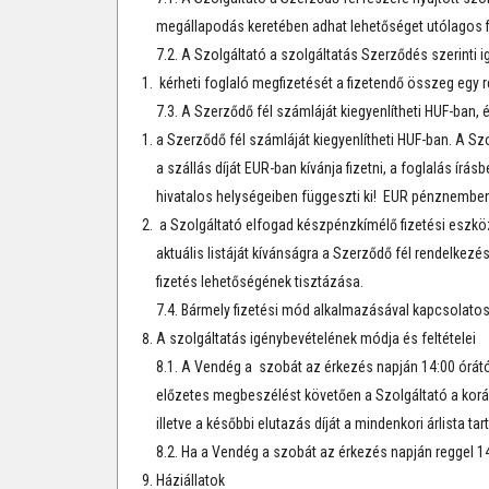
megállapodás keretében adhat lehetőséget utólagos fi
7.2. A Szolgáltató a szolgáltatás Szerződés szerinti i
kérheti foglaló megfizetését a fizetendő összeg egy 
7.3. A Szerződő fél számláját kiegyenlítheti HUF-ban,
a Szerződő fél számláját kiegyenlítheti HUF-ban. A Szo
a szállás díját EUR-ban kívánja fizetni, a foglalás ír
hivatalos helységeiben függeszti ki! EUR pénznemben 
a Szolgáltató elfogad készpénzkímélő fizetési eszköz
aktuális listáját kívánságra a Szerződő fél rendelkez
fizetés lehetőségének tisztázása.
7.4. Bármely fizetési mód alkalmazásával kapcsolatos k
A szolgáltatás igénybevételének módja és feltételei
8.1. A Vendég a szobát az érkezés napján 14:00 órától 
előzetes megbeszélést követően a Szolgáltató a korább
illetve a későbbi elutazás díját a mindenkori árlista ta
8.2. Ha a Vendég a szobát az érkezés napján reggel 14:0
Háziállatok