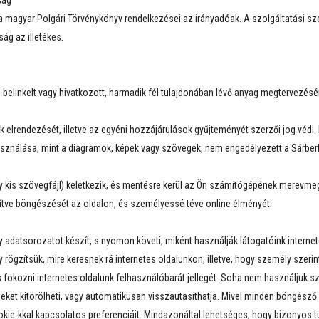
ság
a magyar Polgári Törvénykönyv rendelkezései az irányadóak. A szolgáltatási sz
ság az illetékes.
belinkelt vagy hivatkozott, harmadik fél tulajdonában lévő anyag megtervezésér
 elrendezését, illetve az egyéni hozzájárulások gyűjteményét szerzői jog védi.
sználása, mint a diagramok, képek vagy szövegek, nem engedélyezett a Sárber
 kis szövegfájl) keletkezik, és mentésre kerül az Ön számítógépének merevmegh
ítve böngészését az oldalon, és személyessé téve online élményét.
 adatsorozatot készít, s nyomon követi, miként használják látogatóink internet
gy rögzítsük, mire keresnek rá internetes oldalunkon, illetve, hogy személy szer
és fokozni internetes oldalunk felhasználóbarát jellegét. Soha nem használjuk
ket kitörölheti, vagy automatikusan visszautasíthatja. Mivel minden böngésző
ookie-kkal kapcsolatos preferenciáit. Mindazonáltal lehetséges, hogy bizonyos 