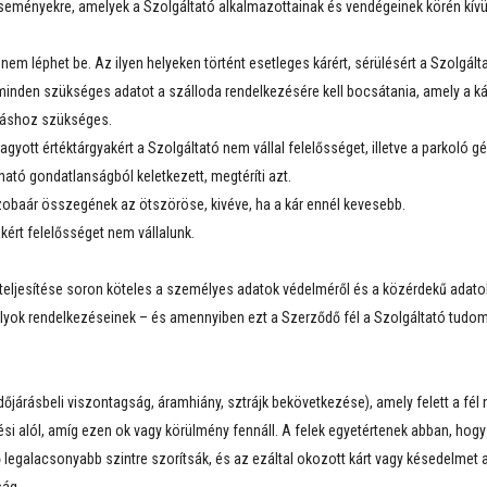
seményekre, amelyek a Szolgáltató alkalmazottainak és vendégeinek körén kívül 
nem léphet be. Az ilyen helyeken történt esetleges kárért, sérülésért a Szolgált
s minden szükséges adatot a szálloda rendelkezésére kell bocsátania, amely a 
áráshoz szükséges.
gyott értéktárgyakért a Szolgáltató nem vállal felelősséget, illetve a parkoló 
ható gondatlanságból keletkezett, megtéríti azt.
szobaár összegének az ötszöröse, kivéve, ha a kár ennél kevesebb.
kért felelősséget nem vállalunk.
teljesítése soron köteles a személyes adatok védelméről és a közérdekű adatok 
ok rendelkezéseinek – és amennyiben ezt a Szerződő fél a Szolgáltató tudom
dőjárásbeli viszontagság, áramhiány, sztrájk bekövetkezése), amely felett a fél n
tési alól, amíg ezen ok vagy körülmény fennáll. A felek egyetértenek abban, ho
legalacsonyabb szintre szorítsák, és az ezáltal okozott kárt vagy késedelmet