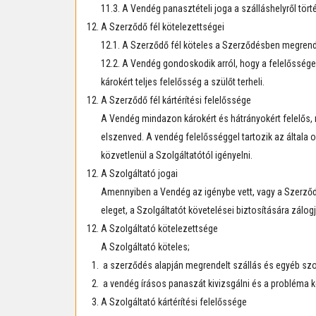
11.3. A Vendég panasztételi joga a szálláshelyről tör
A Szerződő fél kötelezettségei
12.1. A Szerződő fél köteles a Szerződésben megrend
12.2. A Vendég gondoskodik arról, hogy a felelőssége 
károkért teljes felelősség a szülőt terheli.
A Szerződő fél kártérítési felelőssége
A Vendég mindazon károkért és hátrányokért felelős, 
elszenved. A vendég felelősséggel tartozik az általa o
közvetlenül a Szolgáltatótól igényelni.
A Szolgáltató jogai
Amennyiben a Vendég az igénybe vett, vagy a Szerződ
eleget, a Szolgáltatót követelései biztosítására zálo
A Szolgáltató kötelezettsége
A Szolgáltató köteles;
a szerződés alapján megrendelt szállás és egyéb szolg
a vendég írásos panaszát kivizsgálni és a probléma
A Szolgáltató kártérítési felelőssége