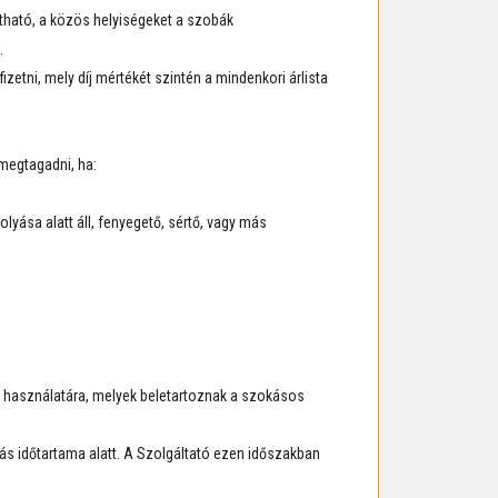
rtható, a közös helyiségeket a szobák
.
fizetni, mely díj mértékét szintén a mindenkori árlista
 megtagadni, ha:
lyása alatt áll, fenyegető, sértő, vagy más
ű használatára, melyek beletartoznak a szokásos
dás időtartama alatt. A Szolgáltató ezen időszakban