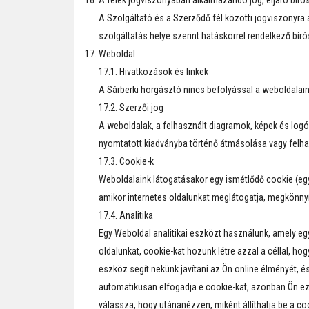
A felek jogviszonyában alkalmazandó jog, eljáró bíró
A Szolgáltató és a Szerződő fél közötti jogviszonyra 
szolgáltatás helye szerint hatáskörrel rendelkező bíró
Weboldal
17.1. Hivatkozások és linkek
A Sárberki horgásztó nincs befolyással a weboldalain 
17.2. Szerzői jog
A weboldalak, a felhasznált diagramok, képek és logók
nyomtatott kiadványba történő átmásolása vagy felha
17.3. Cookie-k
Weboldalaink látogatásakor egy ismétlődő cookie (egy
amikor internetes oldalunkat meglátogatja, megkönny
17.4. Analitika
Egy Weboldal analitikai eszközt használunk, amely egy
oldalunkat, cookie-kat hozunk létre azzal a céllal, ho
eszköz segít nekünk javítani az Ön online élményét, 
automatikusan elfogadja e cookie-kat, azonban Ön eze
válassza, hogy utánanézzen, miként állíthatja be a c