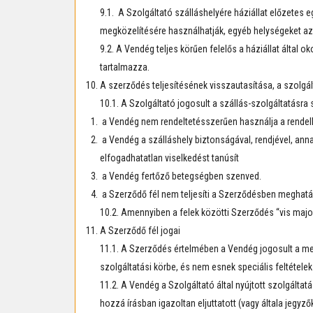
9.1. A Szolgáltató szálláshelyére háziállat előzetes
megközelítésére használhatják, egyéb helységeket azon
9.2. A Vendég teljes körűen felelős a háziállat által ok
tartalmazza.
A szerződés teljesítésének visszautasítása, a szolg
10.1. A Szolgáltató jogosult a szállás-szolgáltatásra
a Vendég nem rendeltetésszerűen használja a rendelke
a Vendég a szálláshely biztonságával, rendjével, annak
elfogadhatatlan viselkedést tanúsít
a Vendég fertőző betegségben szenved.
a Szerződő fél nem teljesíti a Szerződésben meghatár
10.2. Amennyiben a felek közötti Szerződés “vis majo
A Szerződő fél jogai
11.1. A Szerződés értelmében a Vendég jogosult a me
szolgáltatási körbe, és nem esnek speciális feltételek 
11.2. A Vendég a Szolgáltató által nyújtott szolgálta
hozzá írásban igazoltan eljuttatott (vagy általa jegyz