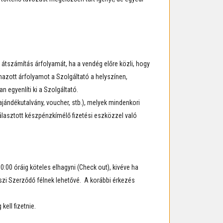
j átszámítás árfolyamát, ha a vendég előre közli, hogy
lmazott árfolyamot a Szolgáltató a helyszínen,
egyenlíti ki a Szolgáltató.
jándékutalvány, voucher, stb.), melyek mindenkori
választott készpénzkímélő fizetési eszközzel való
0:00 óráig köteles elhagyni (Check out), kivéve ha
eszi Szerződő félnek lehetővé. A korábbi érkezés
kell fizetnie.