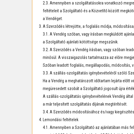
2.3. Amennyiben a szolgáltatásokra vonatkozó megre
feltételeit a Szolgáltató és a Közvetítő között megk
a Vendéget.
A Szerződés létrejötte, a foglalás módja, módosítása,
3.1. A Vendég szóban, vagy írásban megküldött ajánlat
a Szolgáltató ajánlati kötöttsége megszűnik.
3.2. A Szerződés a Vendég írásban, vagy szóban leadot
minősül. A visszaigazolás tartalmazza az előre megjelö
Szóban leadott foglalás, megállapodás, módosítás, va
3.3. A szállás-szolgáltatás igénybevételéről szóló S
Ha a Vendég a meghatározott időtartam lejárta előtt vég
megüresedett szobát a Szolgáltató jogosult újra érték
A szállás-szolgáltatás igénybevételének Vendég álta
a már teljesített szolgáltatás díjának megtérítését.
3.4. A Szerződés módosításához és/vagy kiegészítéséh
Lemondási feltételek
4.1. Amennyiben a Szolgáltató az ajánlatában más fel