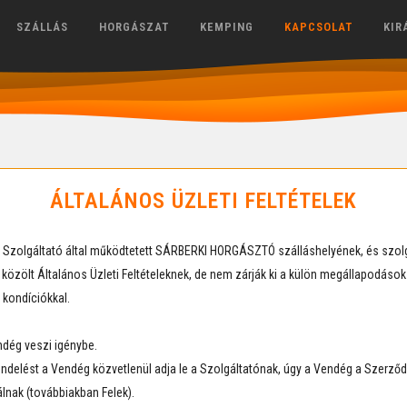
SZÁLLÁS
HORGÁSZAT
KEMPING
KAPCSOLAT
KIR
ÁLTALÁNOS ÜZLETI FELTÉTELEK
k a Szolgáltató által működtetett SÁRBERKI HORGÁSZTÓ szálláshelyének, és szolg
 a közölt Általános Üzleti Feltételeknek, de nem zárják ki a külön megállapodás
 kondíciókkal.
endég veszi igénybe.
delést a Vendég közvetlenül adja le a Szolgáltatónak, úgy a Vendég a Szerződő
álnak (továbbiakban Felek).