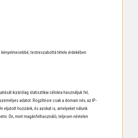
ás kényelmesebbé, testreszabottá tétele érdekében
tását kizárólag statisztikai célokra használjuk fel,
zemélyes adatot. Rögzítésre csak a domain név, az IP-
n eljutott hozzánk, és azokat is, amelyeket nálunk
tetni. Ön, mint magánfelhasználó, teljesen névtelen