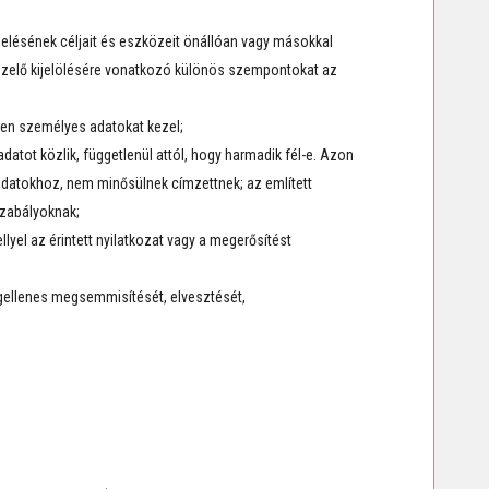
elésének céljait és eszközeit önállóan vagy másokkal
kezelő kijelölésére vonatkozó különös szempontokat az
ben személyes adatokat kezel;
atot közlik, függetlenül attól, hogy harmadik fél-e. Azon
adatokhoz, nem minősülnek címzettnek; az említett
szabályoknak;
lyel az érintett nyilatkozat vagy a megerősítést
ogellenes megsemmisítését, elvesztését,