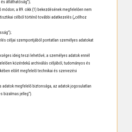
 és átláthatóság”);
tő módon; a 89. cikk (1) bekezdésének megfelelően nem
isztikai célból történő további adatkezelés („célhoz
sság”);
elés céljai szempontjából pontatlan személyes adatokat
kséges ideig teszi lehetővé; a személyes adatok ennél
felelően közérdekű archiválás céljából, tudományos és
ekében előírt megfelelő technikai és szervezési
s adatok megfelelő biztonsága, az adatok jogosulatlan
s bizalmas jelleg”).