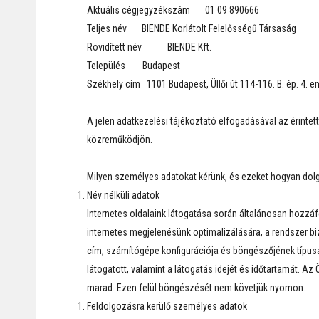
Aktuális cégjegyzékszám 01 09 890666
Teljes név BIENDE Korlátolt Felelősségű Társaság
Rövidített név BIENDE Kft.
Település Budapest
Székhely cím 1101 Budapest, Üllői út 114-116. B. ép. 4. em
A jelen adatkezelési tájékoztató elfogadásával az érinte
közreműködjön.
Milyen személyes adatokat kérünk, és ezeket hogyan dol
Név nélküli adatok
Internetes oldalaink látogatása során általánosan hozzáfér
internetes megjelenésünk optimalizálására, a rendszer 
cím, számítógépe konfigurációja és böngészőjének típusa 
látogatott, valamint a látogatás idejét és időtartamát. A
marad. Ezen felül böngészését nem követjük nyomon.
Feldolgozásra kerülő személyes adatok