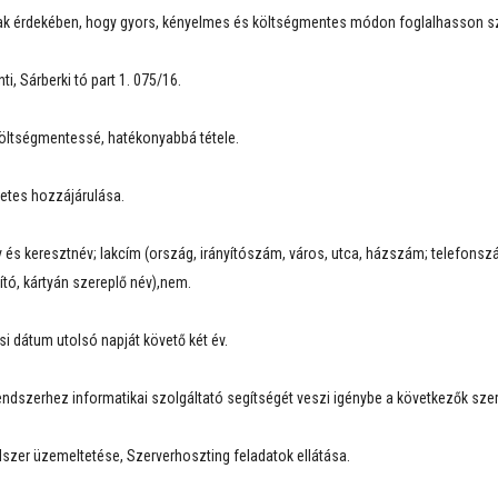
nnak érdekében, hogy gyors, kényelmes és költségmentes módon foglalhasson sz
i, Sárberki tó part 1. 075/16.
költségmentessé, hatékonyabbá tétele.
zetes hozzájárulása.
 és keresztnév; lakcím (ország, irányítószám, város, utca, házszám; telefons
tó, kártyán szereplő név),nem.
si dátum utolsó napját követő két év.
ndszerhez informatikai szolgáltató segítségét veszi igénybe a következők szer
ndszer üzemeltetése, Szerverhoszting feladatok ellátása.