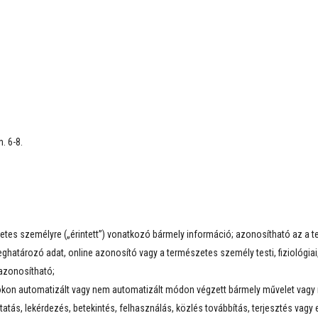
. 6-8.
etes személyre („érintett”) vonatkozó bármely információ; azonosítható az a 
atározó adat, online azonosító vagy a természetes személy testi, fiziológiai, g
azonosítható;
kon automatizált vagy nem automatizált módon végzett bármely művelet vagy m
tatás, lekérdezés, betekintés, felhasználás, közlés továbbítás, terjesztés vagy