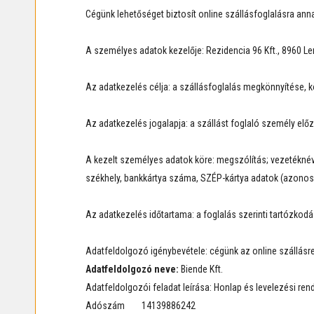
Cégünk lehetőséget biztosít online szállásfoglalásra a
A személyes adatok kezelője: Rezidencia 96 Kft., 8960 Lent
Az adatkezelés célja: a szállásfoglalás megkönnyítése, 
Az adatkezelés jogalapja: a szállást foglaló személy elő
A kezelt személyes adatok köre: megszólítás; vezetéknév
székhely, bankkártya száma, SZÉP-kártya adatok (azonosí
Az adatkezelés időtartama: a foglalás szerinti tartózkodá
Adatfeldolgozó igénybevétele: cégünk az online szállásre
Adatfeldolgozó neve:
Biende Kft.
Adatfeldolgozói feladat leírása: Honlap és levelezési re
Adószám 14139886242