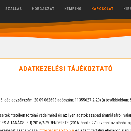
SZÁLLÁS
HORGÁSZAT
KEMPING
KAPCSOLAT
KIR
ADATKEZELÉSI TÁJÉKOZTATÓ
5/16, cégjegyzékszám: 20 09 062693 adószám: 11355627-2-20) (a továbbiakban: S
tekintetében történő védelméről és az ilyen adatok szabad áramlásáról, valami
S A TANÁCS (EU) 2016/679 RENDELETE (2016. április 27.) szerint az alábbi táj
tkezelését szabályozza:
https://sarberkito.hu/
és a fenti tartalmi előíráson alapul