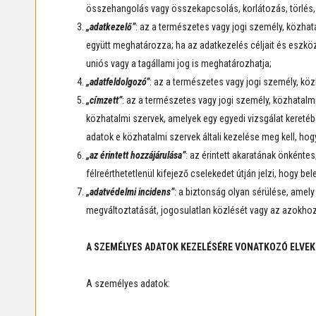
összehangolás vagy összekapcsolás, korlátozás, törlés,
„adatkezelő”
: az a természetes vagy jogi személy, közha
együtt meghatározza; ha az adatkezelés céljait és eszkö
uniós vagy a tagállami jog is meghatározhatja;
„adatfeldolgozó”
: az a természetes vagy jogi személy, kö
„címzett”
: az a természetes vagy jogi személy, közhatalmi
közhatalmi szervek, amelyek egy egyedi vizsgálat kereté
adatok e közhatalmi szervek általi kezelése meg kell, ho
„az érintett hozzájárulása”
: az érintett akaratának önkéntes
félreérthetetlenül kifejező cselekedet útján jelzi, hogy 
„adatvédelmi incidens”
: a biztonság olyan sérülése, amel
megváltoztatását, jogosulatlan közlését vagy az azokho
A SZEMÉLYES ADATOK KEZELÉSÉRE VONATKOZÓ ELVEK
A személyes adatok: