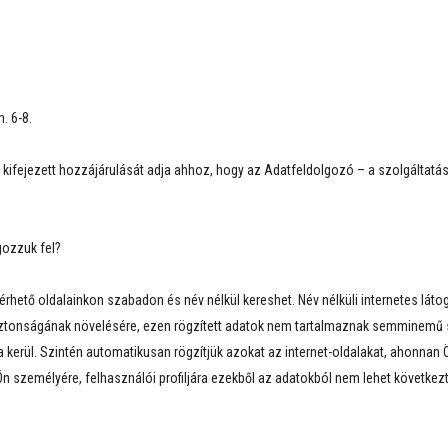
. 6-8.
tt kifejezett hozzájárulását adja ahhoz, hogy az Adatfeldolgozó – a szolgáltat
gozzuk fel?
hető oldalainkon szabadon és név nélkül kereshet. Név nélküli internetes látoga
biztonságának növelésére, ezen rögzített adatok nem tartalmaznak semminemű s
kerül. Szintén automatikusan rögzítjük azokat az internet-oldalakat, ahonnan Ö
z Ön személyére, felhasználói profiljára ezekből az adatokból nem lehet következ