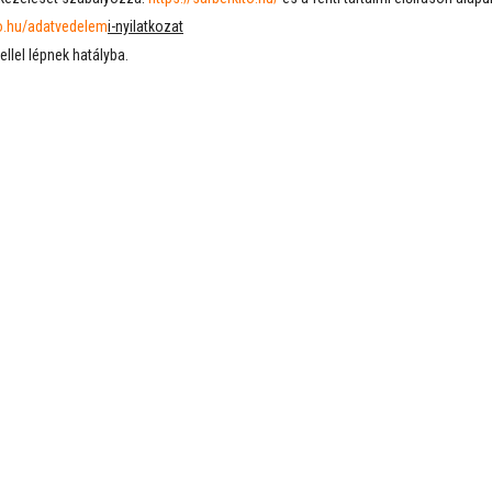
to.hu/adatvedelem
i-nyilatkozat
llel lépnek hatályba.