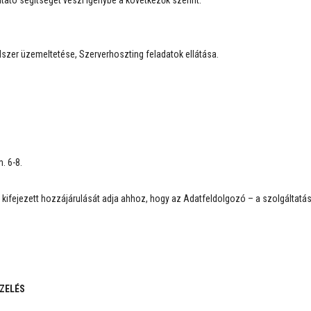
tató segítségét veszi igénybe a következők szerint.
ndszer üzemeltetése, Szerverhoszting feladatok ellátása.
. 6-8.
tt kifejezett hozzájárulását adja ahhoz, hogy az Adatfeldolgozó – a szolgáltat
ZELÉS