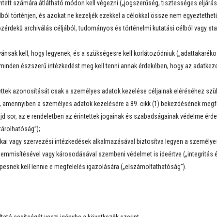
tett számára átlátható módon kell végezni („jogszerűség, tisztességes eljárás
ból történjen, és azokat ne kezeljék ezekkel a célokkal össze nem egyeztethe
érdekű archiválás céljából, tudományos és történelmi kutatási célból vagy stat
ánsak kell, hogy legyenek, és a szükségesre kell korlátozódniuk („adattakaréko
 minden észszerű intézkedést meg kell tenni annak érdekében, hogy az adatkez
tettek azonosítását csak a személyes adatok kezelése céljainak eléréséhez szü
or, amennyiben a személyes adatok kezelésére a 89. cikk (1) bekezdésének meg
 majd sor, az e rendeletben az érintettek jogainak és szabadságainak védelme érd
tárolhatóság”);
kai vagy szervezési intézkedések alkalmazásával biztosítva legyen a személye
semmisítésével vagy károsodásával szembeni védelmet is ideértve („integritás é
épesnek kell lennie e megfelelés igazolására („elszámoltathatóság”).