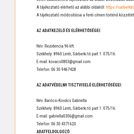
A tájékoztató elérhető az alábbi oldalról:
https://sarberki
A tájékoztató módosításai a fenti címen történő közzététe
AZ ADATKEZELŐ ÉS ELÉRHETŐSÉGEI:
Név: Rezidencia 96 kft.
Székhely: 8960 Lenti, Sárberki tó part 1. 075/16.
E-mail: kovacs0803@gmail.com
Telefon: 06 30 9467428
AZ ADATVÉDELMI TISZTVISELŐ ELÉRHETŐSÉGEI:
Név: Barócsi-Kovács Gabriella
Székhely: 8960 Lenti, Sárberki tó part 1. 075/16.
E-mail: gabriella0306@gmail.com
Telefon: 06 30 4371620
ADATFELDOLGOZÓ