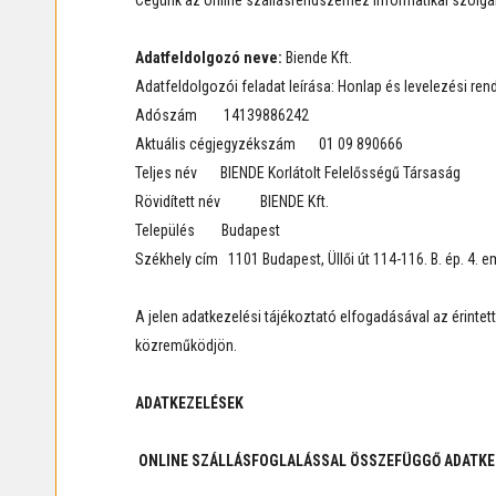
Cégünk az online szállásrendszerhez informatikai szolgál
Adatfeldolgozó neve:
Biende Kft.
Adatfeldolgozói feladat leírása: Honlap és levelezési re
Adószám 14139886242
Aktuális cégjegyzékszám 01 09 890666
Teljes név BIENDE Korlátolt Felelősségű Társaság
Rövidített név BIENDE Kft.
Település Budapest
Székhely cím 1101 Budapest, Üllői út 114-116. B. ép. 4. em
A jelen adatkezelési tájékoztató elfogadásával az érinte
közreműködjön.
ADATKEZELÉSEK
ONLINE SZÁLLÁSFOGLALÁSSAL ÖSSZEFÜGGŐ ADATKE