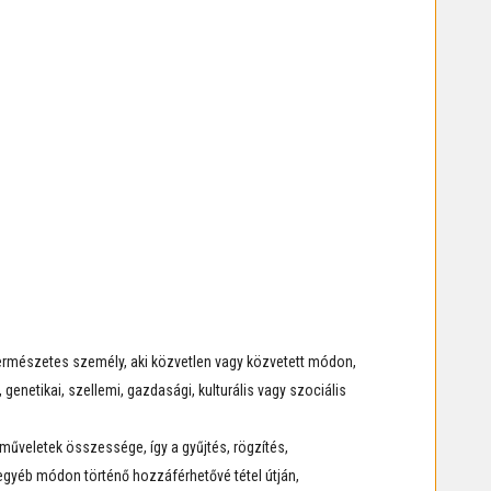
természetes személy, aki közvetlen vagy közvetett módon,
enetikai, szellemi, gazdasági, kulturális vagy szociális
űveletek összessége, így a gyűjtés, rögzítés,
 egyéb módon történő hozzáférhetővé tétel útján,