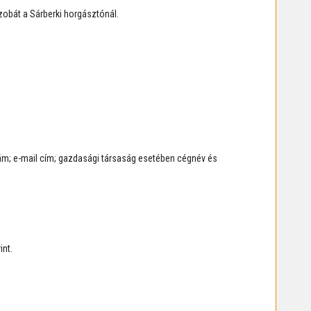
obát a Sárberki horgásztónál.
zám; e-mail cím; gazdasági társaság esetében cégnév és
int.