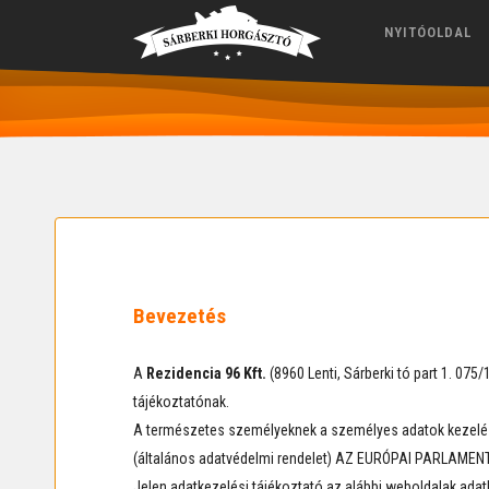
NYITÓOLDAL
Bevezetés
A
Rezidencia 96 Kft.
(8960 Lenti, Sárberki tó part 1. 07
tájékoztatónak.
A természetes személyeknek a személyes adatok kezelése 
(általános adatvédelmi rendelet) AZ EURÓPAI PARLAMENT É
Jelen adatkezelési tájékoztató az alábbi weboldalak ada