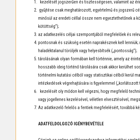
kezelését jogszerűen és tisztességesen, valamint az érin
gyűjtése csak meghatározott, egyértelmű és jogszerű cél
minősül az eredeti céllal össze nem egyeztethetőnek a köz
kötöttség”);
az adatkezelés céljai szempontjából megfelelőek és relev
pontosnak és szükség esetén naprakésznek kell lenniük;
haladéktalanul töröljék vagy helyesbítsék („pontosság”);
tárolásának olyan formában kell történnie, amely az érin
hosszabb ideig történő tárolására csak akkor kerülhet s
történelmi kutatási célból vagy statisztikai célból kerül
intézkedések végrehajtására is figyelemmel („korlátozott 
kezelését oly módon kell végezni, hogy megfelelő techni
vagy jogellenes kezelésével, véletlen elvesztésével, meg
Az adatkezelő felelős a fentiek megfelelésért, továbbá k
ADATFELDOLGOZÓ IGÉNYBEVÉTELE