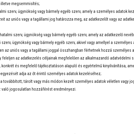
 illetve megsemmisítés;
talmi szerv, ügynökség vagy bármely egyéb szerv, amely a személyes adatok kez
zeit az uniós vagy a tagállami jog határozza meg, az adatkezelőt vagy az adat
zhatalmi szerv, ügynökség vagy bármely egyéb szerv, amely az adatkezelő nevé
 szerv, ügynökség vagy bármely egyéb szerv, akivel vagy amellyel a személyes ad
ben az uniós vagy a tagállami joggal összhangban férhetnek hozzá személyes 
gy feleljen az adatkezelés céljainak megfelelően az alkalmazandó adatvédelmi 
, konkrét és megfelelő tájékoztatáson alapuló és egyértelmű kinyilvánítása, amel
beleegyezését adja az őt érintő személyes adatok kezeléséhez;
y a továbbított, tárolt vagy más módon kezelt személyes adatok véletlen vagy j
z való jogosulatlan hozzáférést eredményezi.