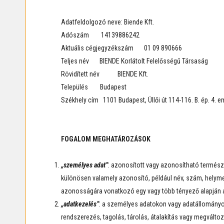
Adatfeldolgozó neve: Biende Kft.
Adószám 14139886242
Aktuális cégjegyzékszám 01 09 890666
Teljes név BIENDE Korlátolt Felelősségű Társaság
Rövidített név BIENDE Kft.
Település Budapest
Székhely cím 1101 Budapest, Üllői út 114-116. B. ép. 4. em
FOGALOM MEGHATÁROZÁSOK
„személyes adat”
: azonosított vagy azonosítható termész
különösen valamely azonosító, például név, szám, helymegh
azonosságára vonatkozó egy vagy több tényező alapján 
„adatkezelés”
: a személyes adatokon vagy adatállományo
rendszerezés, tagolás, tárolás, átalakítás vagy megváltoz