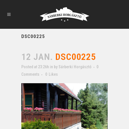
DSC00225
12 JAN.
DSC00225
Posted at 23:26h
in
by
Sárberki Horgásztó
0
Comments
0
Likes