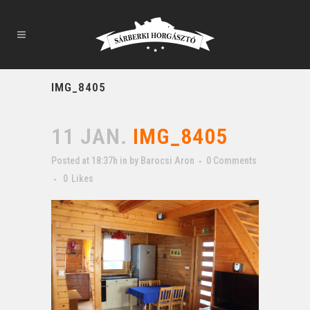
IMG_8405
11 JAN.
IMG_8405
Posted at 18:37h
in
by
Barocsi Aron
0 Comments
0
Likes