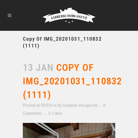
Copy Of IMG_20201031_110832
(1111)
13 JAN
COPY OF
IMG_20201031_110832
(1111)
Posted at 00:01h
in
by
Sárberki Horgásztó
0
Comments
0
Likes