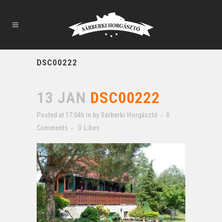
DSC00222
13 JAN
DSC00222
Posted at 17:04h
in
by
Sárberki Horgásztó
0
Comments
0
Likes