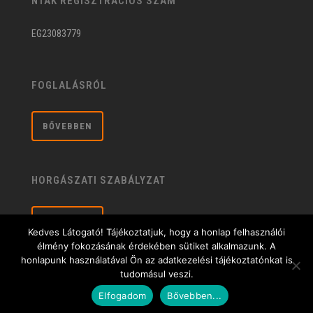
NTAK REGISZTRÁCIÓS SZÁM
EG23083779
FOGLALÁSRÓL
BŐVEBBEN
HORGÁSZATI SZABÁLYZAT
BŐVEBBEN
Kedves Látogató! Tájékoztatjuk, hogy a honlap felhasználói
élmény fokozásának érdekében sütiket alkalmazunk. A
honlapunk használatával Ön az adatkezelési tájékoztatónkat is
tudomásul veszi.
Általános üzleti feltételek
| © 2020 Sárberki Horgásztó és Szabadidőközpont |
Elfogadom
Bővebben...
Adatkezelési tájékoztató