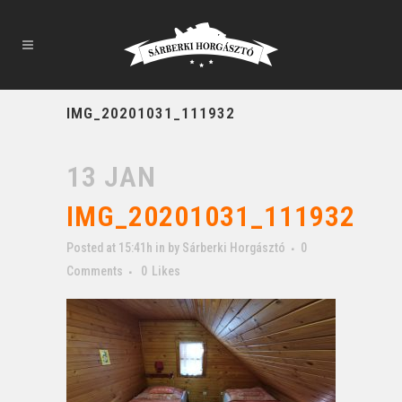
IMG_20201031_111932
13 JAN
IMG_20201031_111932
Posted at 15:41h
in
by
Sárberki Horgásztó
0
Comments
0
Likes