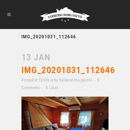
IMG_20201031_112646
13 JAN
IMG_20201031_112646
Posted at 15:41h
in
by
Sárberki Horgásztó
0
Comments
0
Likes