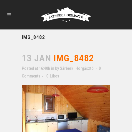
IMG_8482
13 JAN
IMG_8482
Posted at 16:40h
in
by
Sárberki Horgásztó
0
Comments
0
Likes