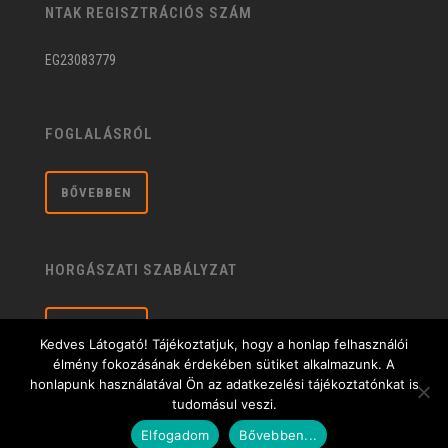
NTAK REGISZTRÁCIÓS SZÁM
EG23083779
FOGLALÁSRÓL
BŐVEBBEN
HORGÁSZATI SZABÁLYZAT
BŐVEBBEN
Kedves Látogató! Tájékoztatjuk, hogy a honlap felhasználói
élmény fokozásának érdekében sütiket alkalmazunk. A
honlapunk használatával Ön az adatkezelési tájékoztatónkat is
tudomásul veszi.
Általános üzleti feltételek
| © 2020 Sárberki Horgásztó és Szabadidőközpont |
Elfogadom
Bővebben...
Adatkezelési tájékoztató