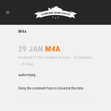
M4a
29 JAN
M4A
Posted at 11:15h
in
by
Barocsi Aron
0 Comments
0
Likes
audio/mpeg
Sorry, the comment form is closed at this time.