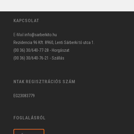
KAPCSOLAT
E-Mail
info@sarberkito.hu
Rezidencia 96 Kft. 8960, Lenti Sárberki tó utca 1.
(00 36) 30/640-77-28 - Horgászat
(00 36) 30/640-76-21 - Szállás
NTAK REGISZTRÁCIÓS SZÁM
EG23083779
FOGLALÁSRÓL