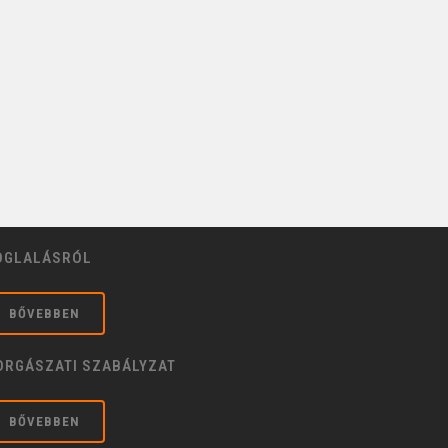
OGLALÁSRÓL
BŐVEBBEN
ORGÁSZATI SZABÁLYZAT
BŐVEBBEN