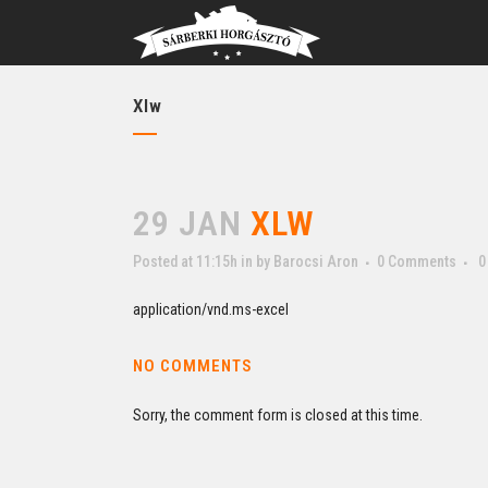
Xlw
29 JAN
XLW
Posted at 11:15h
in
by
Barocsi Aron
0 Comments
0
application/vnd.ms-excel
NO COMMENTS
Sorry, the comment form is closed at this time.